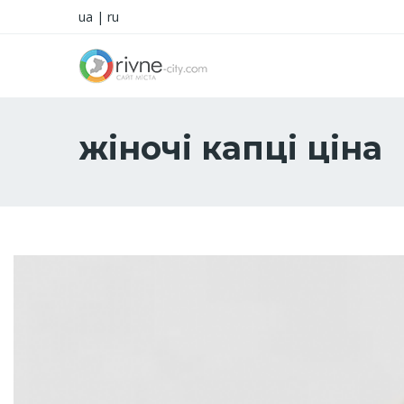
ua
|
ru
жіночі капці ціна