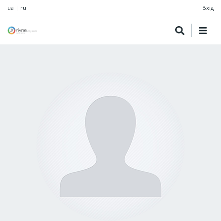
ua
|
ru
Вхід