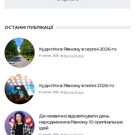
Попередня сторінка
Наступна сторінка
сторінки
ОСТАННІ ПУБЛІКАЦІЇ
Куди піти в Рівному в серпні 2026-го
31 липня , 2026
,
by
Maryna Ferieva
Куди піти в Рівному в липні 2026-го
01 липня , 2026
,
by
Maryna Ferieva
Де незвично відсвяткувати день
народження в Рівному: 10 оригінальних
ідей
01 липня , 2026
,
by
Maryna Ferieva