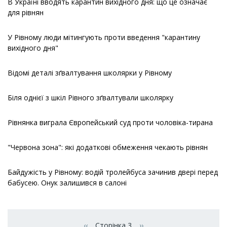
В Україні вводять карантин вихідного дня: що це означає
для рівнян
У Рівному люди мітингують проти введення "карантину
вихідного дня"
Відомі деталі зґвалтування школярки у Рівному
Біля однієї з шкіл Рівного зґвалтували школярку
Рівнянка виграла Європейський суд проти чоловіка-тирана
"Червона зона": які додаткові обмеження чекають рівнян
Байдужість у Рівному: водій тролейбуса зачинив двері перед
бабусею. Онук залишився в салоні
Розбивка
на
‹‹
Сторінка 3
››