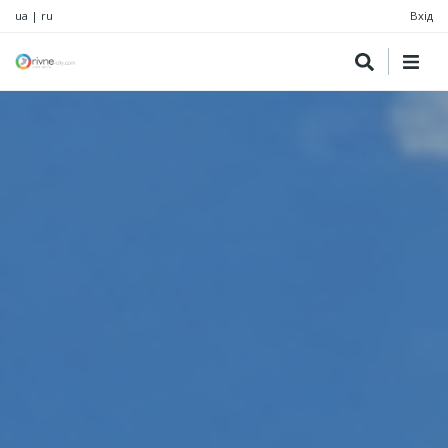
ua
|
ru
Вхід