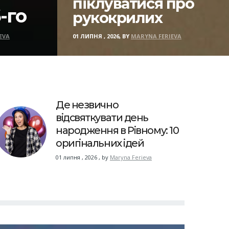
піклуватися про
-го
рукокрилих
EVA
01 ЛИПНЯ , 2026, BY
MARYNA FERIEVA
Де незвично
відсвяткувати день
народження в Рівному: 10
оригінальних ідей
01 липня , 2026
,
by
Maryna Ferieva