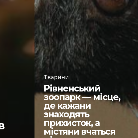
Тварини
Рівненський
зоопарк — місце,
де кажани
знаходять
прихисток, а
в
містяни вчаться