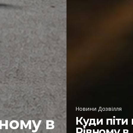
Новини Дозвілля
вному в
Куди піти 
Рівному в