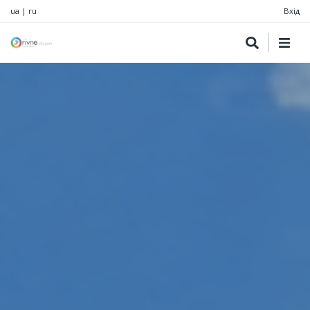
ua
|
ru
Вхід