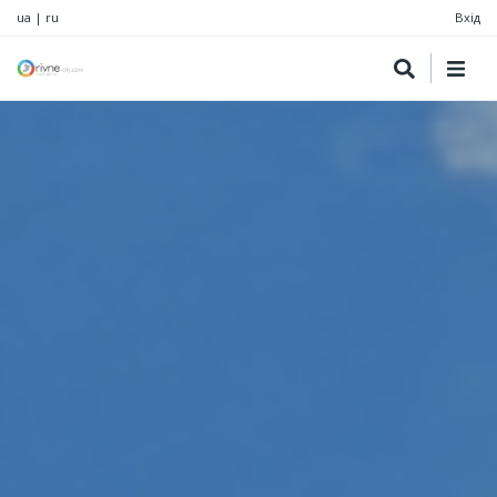
ua
|
ru
Вхід