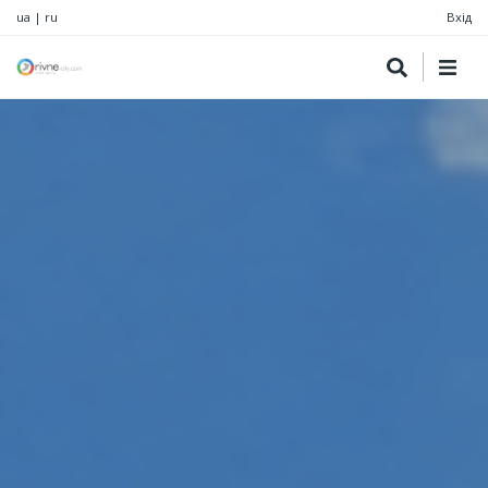
ua
|
ru
Вхід