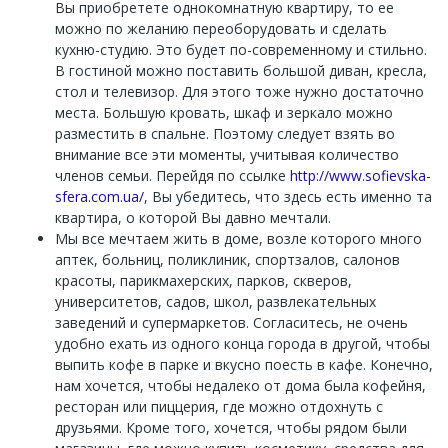
Вы приобретете однокомнатную квартиру, то ее
можно по желанию переоборудовать и сделать
кухню-студию. Это будет по-современному и стильно.
В гостиной можно поставить большой диван, кресла,
стол и телевизор. Для этого тоже нужно достаточно
места. Большую кровать, шкаф и зеркало можно
разместить в спальне. Поэтому следует взять во
внимание все эти моменты, учитывая количество
членов семьи. Перейдя по ссылке
http://www.sofievska-
sfera.com.ua/
, Вы убедитесь, что здесь есть именно та
квартира, о которой Вы давно мечтали.
Мы все мечтаем жить в доме, возле которого много
аптек, больниц, поликлиник, спортзалов, салонов
красоты, парикмахерских, парков, скверов,
университетов, садов, школ, развлекательных
заведений и супермаркетов. Согласитесь, не очень
удобно ехать из одного конца города в другой, чтобы
выпить кофе в парке и вкусно поесть в кафе. Конечно,
нам хочется, чтобы недалеко от дома была кофейня,
ресторан или пиццерия, где можно отдохнуть с
друзьями. Кроме того, хочется, чтобы рядом были