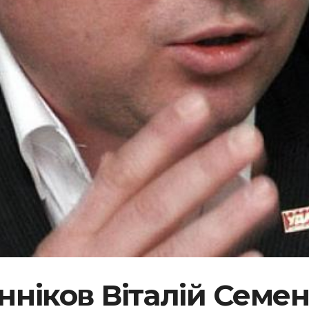
нніков Віталій Семе