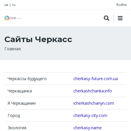
ua
|
ru
Войти
Сайты Черкасс
Строка
Главная
навигации
Черкассы будущего
cherkasy-future.com.ua
Черкащанка
cherkashchanka.info
Я Черкащанин
icherkashchanyn.com
Город
cherkasy-city.com
Экология
cherkasy.name