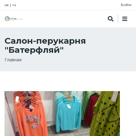
ua
|
ru
Войти
Салон-перукарня
"Батерфляй"
Строка
Главная
навигации