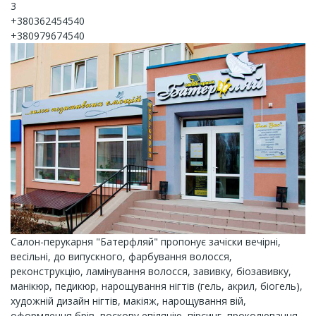
3
+380362454540
+380979674540
Салон-перукарня "Батерфляй" пропонує зачіски вечірні,
весільні, до випускного, фарбування волосся,
реконструкцію, ламінування волосся, завивку, біозавивку,
манікюр, педикюр, нарощування нігтів (гель, акрил, біогель),
художній дизайн нігтів, макіяж, нарощування вій,
оформлення брів, воскову епіляцію, пірсинг, проколювання