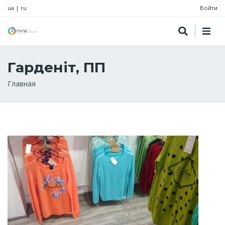
ua
|
ru
Войти
Гарденіт, ПП
Строка
Главная
навигации