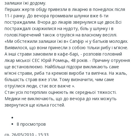
залишки їжі додому.
Перших жертв обіду привезли в лікарню в понеділок після
11-ї ранку. До вечора промивали шлунки вже 6-ти
постраждалим. Вчора до лікарів звернулися ще двоє.Всі
постраждалі скаржилися на нудоту, біль у шлунку і в
голові.Наречений також отруївся на власному весіллі.
«Ми обстежили залишки їжі в« Сапфір »і у батьків молодих.
Виявилося, що вони принесли з собою тільки рибу і м'ясне.
А інші страви замовили в кафе-барі, - розповів головний
лікар міської СЕС Юрій Ромець, 48 років. - Причину отруєння
ще встановлюємо. Найбільші підозри викликають саме
м'ясні страви, риба та кремові вироби та випічка. На жаль,
більшість страв вже з'їли. Тому визначити, чим саме
отруїлися люди, стає все важче ».
Стан усіх потерпілих оцінюють як середньої тяжкості.
Медики не виключають, що до вечора до них можуть
звернутися ще кілька гостей.
8 просмотров
ср, 26/05/2010 - 15:33