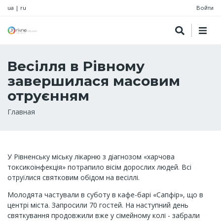
ua
|
ru
Войти
Весілля в Рівному
завершилася масовим
отруєнням
Строка
Главная
навигации
У Рівненську міську лікарню з діагнозом «харчова
токсикоінфекція» потрапило вісім дорослих людей. Всі
отруїлися святковим обідом на весіллі.
Молодята частували в суботу в кафе-барі «Сапфір», що в
центрі міста. Запросили 70 гостей. На наступний день
святкування продовжили вже у сімейному колі - забрали