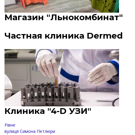
Магазин "Льнокомбинат"
Частная клиника Dermed
Клиника "4-D УЗИ"
Рівне
вулиця Симона Петлюри