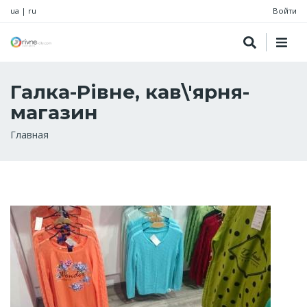
ua
|
ru
Войти
Галка-Рівне, кав\'ярня-
магазин
Строка
Главная
навигации