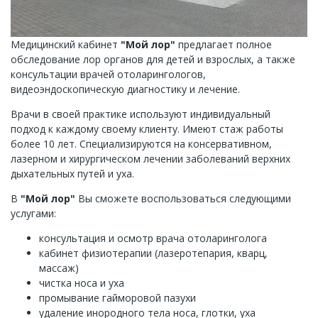
Медицинский кабинет
"Мой лор"
предлагает полное
обследование лор органов для детей и взрослых, а также
консультации врачей отоларингологов,
видеоэндоскопическую диагностику и лечение.
Врачи в своей практике используют индивидуальный
подход к каждому своему клиенту. Имеют стаж работы
более 10 лет. Специализируются на консервативном,
лазерном и хирургическом лечении заболеваний верхних
дыхательных путей и уха.
В
"Мой лор"
Вы сможете воспользоваться следующими
услугами:
консультация и осмотр врача отоларинголога
кабинет физиотерапии (лазеротепария, кварц,
массаж)
чистка носа и уха
промывание гайморовой пазухи
удаление инородного тела носа, глотки, уха