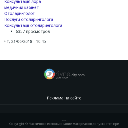
Консультація лора
медичний кабінет
Отоларинголог
Послуги отоларинголога
Консультації отоларинголога
6357 просмотров
чт, 21/06/2018 - 10:45
Реклама на сайте
.
,
.
,
.
Copyright © Частичное использование материалов допускается при