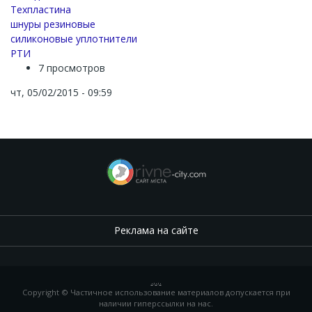
Техпластина
шнуры резиновые
силиконовые уплотнители
РТИ
7 просмотров
чт, 05/02/2015 - 09:59
Реклама на сайте
.
,
.
,
.
Copyright © Частичное использование материалов допускается при
наличии гиперссылки на нас.