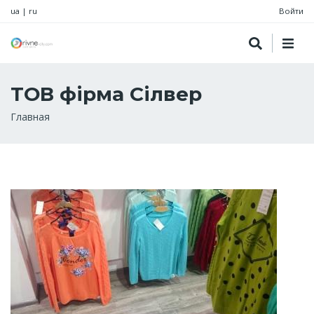
ua
|
ru
Войти
ТОВ фірма Сілвер
Строка
Главная
навигации