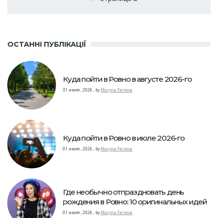
←
ОСТАННІ ПУБЛІКАЦІЇ
Куда пойти в Ровно в августе 2026-го
31 июля , 2026
,
by
Maryna Ferieva
Куда пойти в Ровно в июле 2026-го
01 июля , 2026
,
by
Maryna Ferieva
Где необычно отпраздновать день
рождения в Ровно: 10 оригинальных идей
01 июля , 2026
,
by
Maryna Ferieva