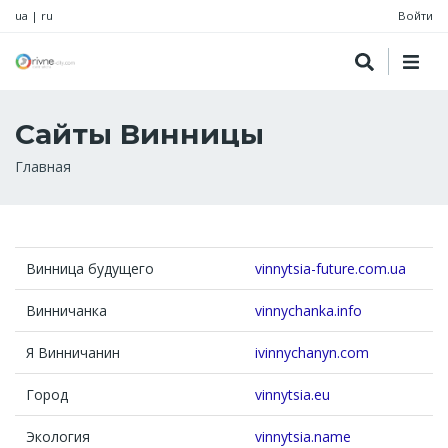
ua
|
ru
Войти
Сайты Винницы
Строка
Главная
навигации
Винница будущего
vinnytsia-future.com.ua
Винничанка
vinnychanka.info
Я Винничанин
ivinnychanyn.com
Город
vinnytsia.eu
Экология
vinnytsia.name