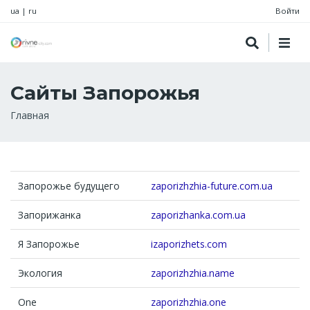
ua
|
ru
Войти
Сайты Запорожья
Строка
Главная
навигации
Запорожье будущего
zaporizhzhia-future.com.ua
Запорижанка
zaporizhanka.com.ua
Я Запорожье
izaporizhets.com
Экология
zaporizhzhia.name
One
zaporizhzhia.one