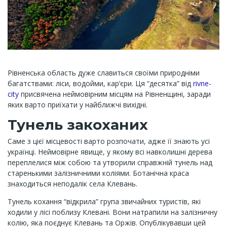
Рівненська область дуже славиться своїми природніми
багатствами: ліси, водойми, кар’єри. Ця “десятка” від
rivne-
city
присвячена неймовірним місцям на Рівненщині, заради
яких варто приїхати у найближчі вихідні.
Тунель закоханих
Саме з цієї місцевості варто розпочати, адже її знають усі
українці. Неймовірне явище, у якому всі навколишні дерева
переплелися між собою та утворили справжній тунель над
старенькими залізничними коліями. Ботанічна краса
знаходиться неподалік села Клевань.
Тунель кохання “відкрила” група звичайних туристів, які
ходили у лісі поблизу Клевані. Вони натрапили на залізничну
колію, яка поєднує Клевань та Оржів. Опублікувавши цей