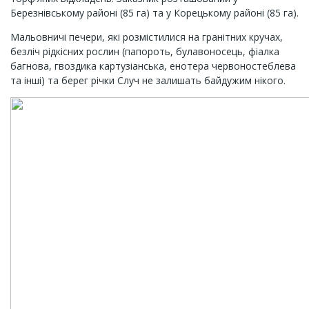
Березнівському районі (85 га) та у Корецькому районі (85 га).
Мальовничі печери, які розмістилися на гранітних кручах,
безліч рідкісних рослин (папороть, булавоносець, фіалка
багнова, гвоздика картузіанська, енотера червоностеблева
та інші) та берег річки Случ не залишать байдужим нікого.