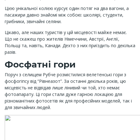
Цією унікальної колією курсує один потяг на два вагони, а
пасажири давно знайомі між собою: школярі, студенти,
грибники, звичайні селяни.
Цікаво, але наших туристів у цій місцевості майже немає.
Що не скажеш про жителів Німеччини, Австрії, Англії,
Польщі та, навіть, Канади. Дехто з них приїздить по декілька
разів.
Фосфатні гори
Поруч з селищем Рубче розмістилися велетенські гори з
фосфогіпсу від “Рівнеазот”. За останні декілька років, цю
місцевість не відвідав лише лінивий чи той, хто немає
фотоапарату. Ці гори стали дуже гарною локацією для
різноманітних фотосетів як для професійних моделей, так і
для звичайних людей.