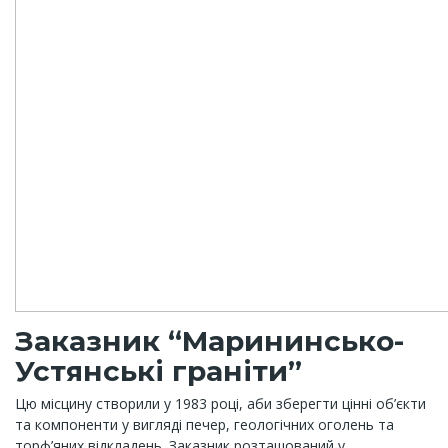
Заказник “Марининсько-
Устянські граніти”
Цю місцину створили у 1983 році, аби зберегти цінні об’єкти
та компоненти у вигляді печер, геологічних оголень та
торф’яних відкладень. Заказник розташований у