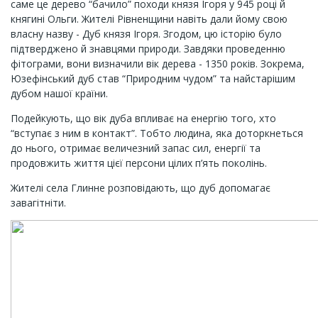
саме це дерево “бачило” походи князя Ігоря у 945 році й
княгині Ольги. Жителі Рівненщини навіть дали йому свою
власну назву - Дуб князя Ігоря. Згодом, цю історію було
підтверджено й знавцями природи. Завдяки проведенню
фітограми, вони визначили вік дерева - 1350 років. Зокрема,
Юзефінський дуб став “Природним чудом” та найстарішим
дубом нашої країни.
Подейкують, що вік дуба впливає на енергію того, хто
“вступає з ним в контакт”. Тобто людина, яка доторкнеться
до нього, отримає величезний запас сил, енергії та
продовжить життя цієї персони цілих п’ять поколінь.
Жителі села Глинне розповідають, що дуб допомагає
завагітніти.