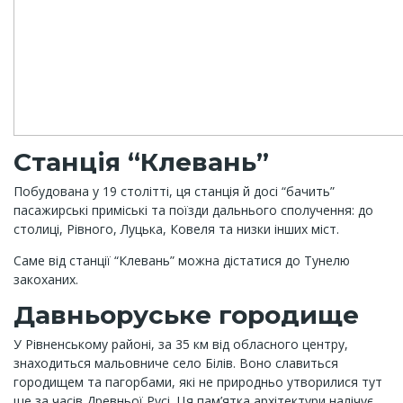
Станція “Клевань”
Побудована у 19 столітті, ця станція й досі “бачить”
пасажирські приміські та поїзди дальнього сполучення: до
столиці, Рівного, Луцька, Ковеля та низки інших міст.
Саме від станції “Клевань” можна дістатися до Тунелю
закоханих.
Давньоруське городище
У Рівненському районі, за 35 км від обласного центру,
знаходиться мальовниче село Білів. Воно славиться
городищем та пагорбами, які не природньо утворилися тут
ще за часів Древньої Русі. Ця пам’ятка архітектури налічує