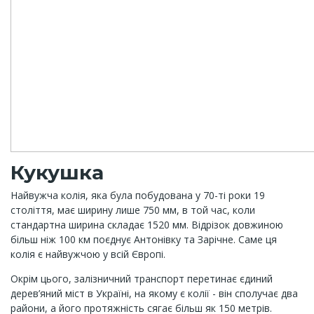
Кукушка
Найвужча колія, яка була побудована у 70-ті роки 19
століття, має ширину лише 750 мм, в той час, коли
стандартна ширина складає 1520 мм. Відрізок довжиною
більш ніж 100 км поєднує Антонівку та Зарічне. Саме ця
колія є найвужчою у всій Європі.
Окрім цього, залізничний транспорт перетинає єдиний
дерев’яний міст в Україні, на якому є колії - він сполучає два
райони, а його протяжність сягає більш як 150 метрів.