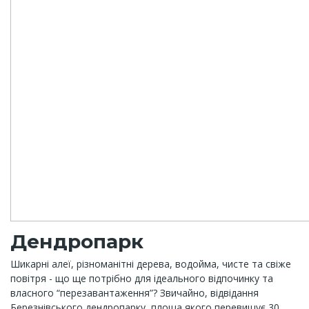
Дендропарк
Шикарні алеї, різноманітні дерева, водойма, чисте та свіже
повітря - що ще потрібно для ідеального відпочинку та
власного “перезавантаження”? Звичайно, відвідання
Березнівського дендропарку, площа якого перевищує 30