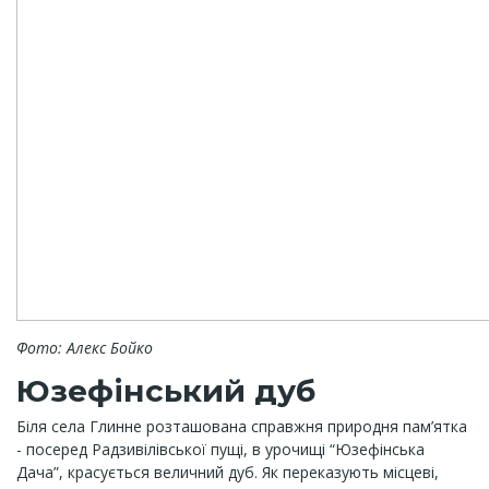
Фото: Алекс Бойко
Юзефінський дуб
Біля села Глинне розташована справжня природня пам’ятка
- посеред Радзивілівської пущі, в урочищі “Юзефінська
Дача”, красується величний дуб. Як переказують місцеві,