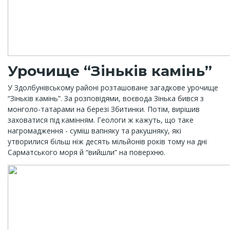
Урочище “Зіньків камінь”
У Здолбунівському районі розташоване загадкове урочище
“Зіньків камінь”. За розповідями, воєвода Зінька бився з
монголо-татарами на березі Збитинки. Потім, вирішив
заховатися під камінням. Геологи ж кажуть, що таке
нагромадження - суміш вапняку та ракушняку, які
утворилися більш ніж десять мільйонів років тому на дні
Сарматського моря й “вийшли” на поверхню.