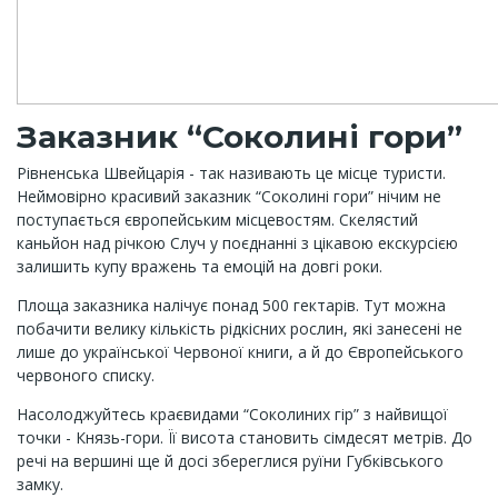
Заказник “Соколині гори”
Рівненська Швейцарія - так називають це місце туристи.
Неймовірно красивий заказник “Соколині гори” нічим не
поступається європейським місцевостям. Скелястий
каньйон над річкою Случ у поєднанні з цікавою екскурсією
залишить купу вражень та емоцій на довгі роки.
Площа заказника налічує понад 500 гектарів. Тут можна
побачити велику кількість рідкісних рослин, які занесені не
лише до української Червоної книги, а й до Європейського
червоного списку.
Насолоджуйтесь краєвидами “Соколиних гір” з найвищої
точки - Князь-гори. Її висота становить сімдесят метрів. До
речі на вершині ще й досі збереглися руїни Губківського
замку.