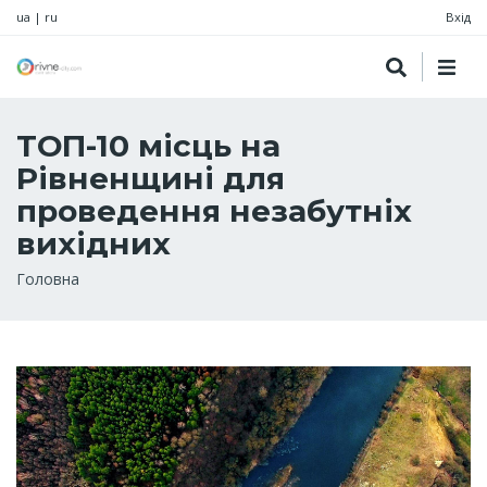
ua
|
ru
Вхід
ТОП-10 місць на
Рівненщині для
проведення незабутніх
вихідних
Рядок
Головна
навіґації