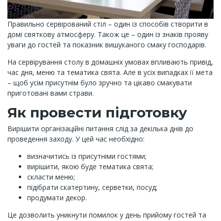
Правильно сервірований стіл – один із способів створити в
домі святкову атмосферу. Також це – один із знаків прояву
уваги до гостей та показник вишуканого смаку господарів.
На сервірування столу в домашніх умовах впливають привід,
час дня, меню та тематика свята. Але в усіх випадках її мета
– щоб усім присутнім було зручно та цікаво смакувати
приготовані вами страви.
Як провести підготовку
Вирішити організаційні питання слід за декілька днів до
проведення заходу. У цей час необхідно:
визначитись із присутніми гостями;
вирішити, якою буде тематика свята;
скласти меню;
підібрати скатертину, серветки, посуд;
продумати декор.
Це дозволить уникнути помилок у день прийому гостей та