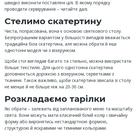
швидко виконати поставлені цілі. В якому порядку
проводити сервірування – читайте далі.
Стелимо скатертину
Чиста, попрасована, вона є основою святкового столу.
Безпрограшним варіантом у більшості випадків вважається
традиційна біла скатертина, але можна обрати й інші
однотонні моделі чи з візерунком.
Щоби стіл виглядав багато та стильно, можна використати
більше текстилю. Для цього однотонна скатертина
доповнюється доріжкою з візерунком, серветками з
тканини. Також важливо, щоби скатертина звисала зі столу
не менше й не більше ніж на 20-30 см.
Розкладаємо тарілки
Які обрати – залежить від запланованого меню та масштабу
свята. Вони можуть мати класичний білий колір і звичайну
форму або вирізнятись нестандартною формою,
структурою й яскравими чи темними кольорами.