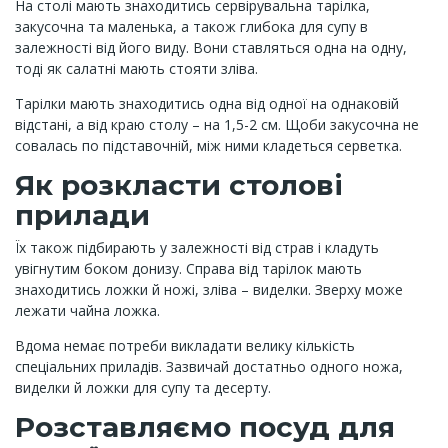
На столі мають знаходитись сервірувальна тарілка,
закусочна та маленька, а також глибока для супу в
залежності від його виду. Вони ставляться одна на одну,
тоді як салатні мають стояти зліва.
Тарілки мають знаходитись одна від одної на однаковій
відстані, а від краю столу – на 1,5-2 см. Щоби закусочна не
совалась по підставочній, між ними кладеться серветка.
Як розкласти столові
прилади
Їх також підбирають у залежності від страв і кладуть
увігнутим боком донизу. Справа від тарілок мають
знаходитись ложки й ножі, зліва – виделки. Зверху може
лежати чайна ложка.
Вдома немає потреби викладати велику кількість
спеціальних приладів. Зазвичай достатньо одного ножа,
виделки й ложки для супу та десерту.
Розставляємо посуд для