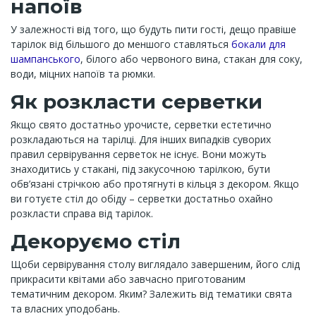
напоїв
У залежності від того, що будуть пити гості, дещо правіше
тарілок від більшого до меншого ставляться
бокали для
шампанського
, білого або червоного вина, стакан для соку,
води, міцних напоїв та рюмки.
Як розкласти серветки
Якщо свято достатньо урочисте, серветки естетично
розкладаються на тарілці. Для інших випадків суворих
правил сервірування серветок не існує. Вони можуть
знаходитись у стакані, під закусочною тарілкою, бути
обв’язані стрічкою або протягнуті в кільця з декором. Якщо
ви готуєте стіл до обіду – серветки достатньо охайно
розкласти справа від тарілок.
Декоруємо стіл
Щоби сервірування столу виглядало завершеним, його слід
прикрасити квітами або завчасно приготованим
тематичним декором. Яким? Залежить від тематики свята
та власних уподобань.