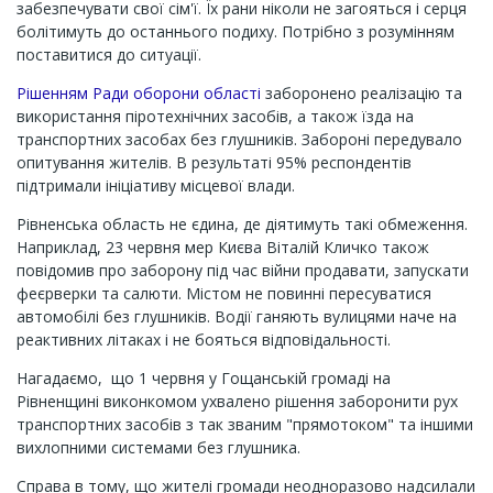
забезпечувати свої сім'ї. Їх рани ніколи не загояться і серця
болітимуть до останнього подиху. Потрібно з розумінням
поставитися до ситуації.
Рішенням Ради оборони області
заборонено реалізацію та
використання піротехнічних засобів, а також їзда на
транспортних засобах без глушників. Забороні передувало
опитування жителів. В результаті 95% респондентів
підтримали ініціативу місцевої влади.
Рівненська область не єдина, де діятимуть такі обмеження.
Наприклад, 23 червня мер Києва Віталій Кличко також
повідомив про заборону під час війни продавати, запускати
феєрверки та салюти. Містом не повинні пересуватися
автомобілі без глушників. Водії ганяють вулицями наче на
реактивних літаках і не бояться відповідальності.
Нагадаємо, що 1 червня у Гощанській громаді на
Рівненщині виконкомом ухвалено рішення заборонити рух
транспортних засобів з так званим "прямотоком" та іншими
вихлопними системами без глушника.
Справа в тому, що жителі громади неодноразово надсилали