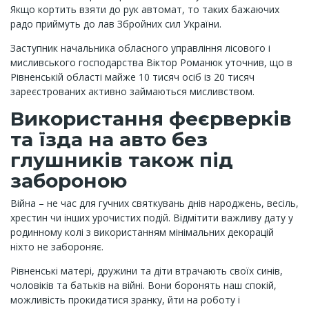
Якщо кортить взяти до рук автомат, то таких бажаючих
радо приймуть до лав Збройних сил України.
Заступник начальника обласного управління лісового і
мисливського господарства Віктор Романюк уточнив, що в
Рівненській області майже 10 тисяч осіб із 20 тисяч
зареєстрованих активно займаються мисливством.
Використання феєрверків
та їзда на авто без
глушників також під
забороною
Війна – не час для гучних святкувань днів народжень, весіль,
хрестин чи інших урочистих подій. Відмітити важливу дату у
родинному колі з використанням мінімальних декорацій
ніхто не забороняє.
Рівненські матері, дружини та діти втрачають своїх синів,
чоловіків та батьків на війні. Вони боронять наш спокій,
можливість прокидатися зранку, йти на роботу і