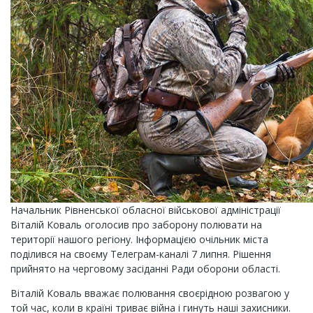
Начальник Рівненської обласної військової адміністрації
Віталій Коваль оголосив про заборону полювати на
території нашого регіону. Інформацією очільник міста
поділився на своєму Телеграм-каналі 7 липня. Рішення
прийнято на черговому засіданні Ради оборони області.
Віталій Коваль вважає полювання своєрідною розвагою у
той час, коли в країні триває війна і гинуть наші захисники.