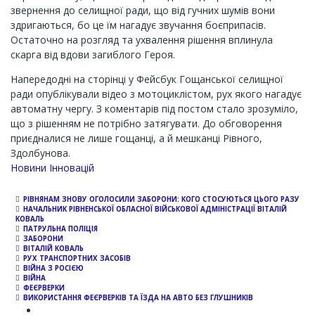
звернення до селищної ради, що від гучних шумів вони
здригаються, бо це їм нагадує звучання боєприпасів.
Остаточно на розгляд та ухвалення рішення вплинула
скарга від вдови загиблого Героя.
Напередодні на сторінці у Фейсбук Гощанської селищної
ради опублікували відео з мотоциклістом, рух якого нагадує
автоматну чергу. З коментарів під постом стало зрозуміло,
що з рішенням не потрібно затягувати. До обговорення
приєдналися не лише гощанці, а й мешканці Рівного,
Здолбунова.
Channel
Новини Інновацій
РІВНЯНАМ ЗНОВУ ОГОЛОСИЛИ ЗАБОРОНИ: КОГО СТОСУЮТЬСЯ ЦЬОГО РАЗУ
НАЧАЛЬНИК РІВНЕНСЬКОЇ ОБЛАСНОЇ ВІЙСЬКОВОЇ АДМІНІСТРАЦІЇ ВІТАЛІЙ
КОВАЛЬ
ПАТРУЛЬНА ПОЛІЦІЯ
ЗАБОРОНИ
ВІТАЛІЙ КОВАЛЬ
РУХ ТРАНСПОРТНИХ ЗАСОБІВ
ВІЙНА З РОСІЄЮ
ВІЙНА
ФЕЄРВЕРКИ
ВИКОРИСТАННЯ ФЕЄРВЕРКІВ ТА ЇЗДА НА АВТО БЕЗ ГЛУШНИКІВ