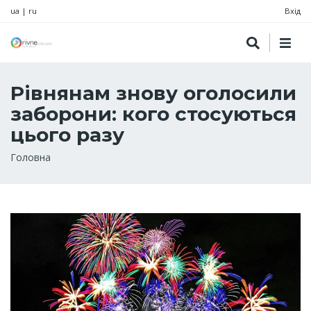
ua
|
ru
Вхід
Рівнянам знову оголосили
заборони: кого стосуються
цього разу
Рядок
Головна
навіґації