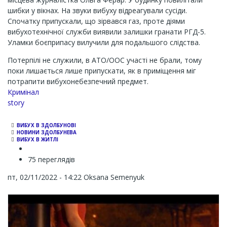
шибки у вікнах. На звуки вибуху відреагували сусіди.
Спочатку припускали, що зірвався газ, проте діями
вибухотехнічної служби виявили залишки гранати РГД-5.
Уламки боєприпасу вилучили для подальшого слідства.
Потерпілі не служили, в АТО/ООС участі не брали, тому
поки лишається лише припускати, як в приміщення міг
потрапити вибухонебезпечний предмет.
Кримінал
story
ВИБУХ В ЗДОЛБУНОВІ
НОВИНИ ЗДОЛБУНЕВА
ВИБУХ В ЖИТЛІ
75 переглядів
пт, 02/11/2022 - 14:22
Oksana Semenyuk