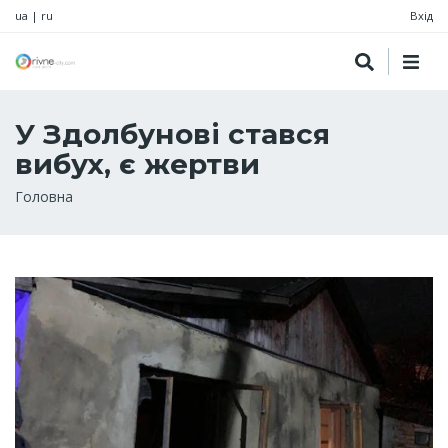
ua
|
ru
Вхід
У Здолбунові стався
вибух, є жертви
Рядок
Головна
навіґації