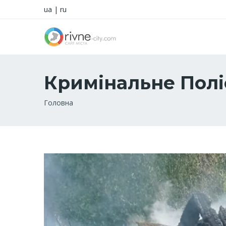
ua
|
ru
Кримінальне Полі
Рядок
Головна
навіґації