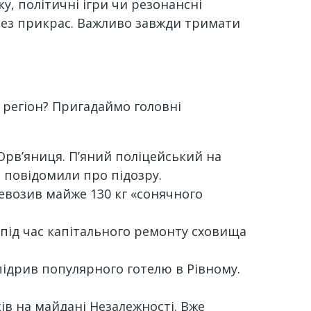
у, політичні ігри чи резонансні
ез прикрас. Важливо завжди тримати
 регіон? Пригадаймо головні
 Орв’яниця. П’яний поліцейський на
о повідомили про підозру.
евозив майже 130 кг «сонячного
 під час капітального ремонту сховища
 підрив популярного готелю в Рівному.
ків на майдані Незалежності. Вже