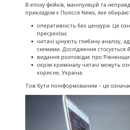
В епоху фейків, маніпуляцій та непра
прикладом є Полісся News, яке обираю
оперативність без цензури. Це озн
пресрелізи;
читачі цінують глибину аналізу, адж
схемами. Дослідження стосується й
видання розповідає про Рівненщин
окрім криміналу читачі можуть оз
корисне, Україна.
Тож бути поінформованим – це означає 