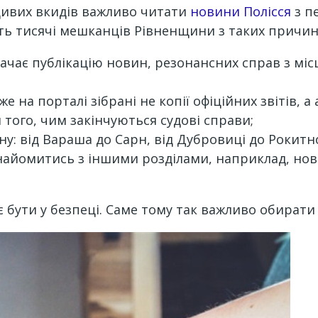
вдивих вкидів важливо читати
новини Полісся
з п
ть тисячі мешканців Рівненщини з таких причин
ачає публікацію новин, резонансних справ з міс
е на порталі зібрані не копії офіційних звітів, а
 того, чим закінчуються судові справи;
у: від Вараша до Сарн, від Дубровиці до Рокитн
найомитись з іншими розділами, наприклад, нов
бути у безпеці. Саме тому так важливо обирати 