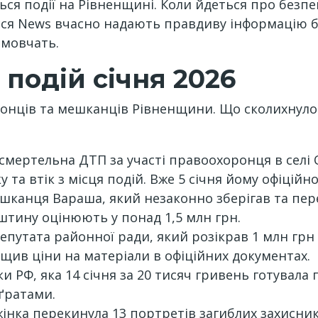
я події на Рівненщині. Коли йдеться про безпек
ся News вчасно надають правдиву інформацію б
 мовчать.
подій січня 2026
онців та мешканців Рівненщини. Що сколихнуло
 смертельна ДТП за участі правоохоронця в селі
 та втік з місця подій. Вже 5 січня йому офіційн
шканця Вараша, який незаконно зберігав та пер
штину оцінюють у понад 1,5 млн грн.
епутата районної ради, який розікрав 1 млн грн
ищив ціни на матеріали в офіційних документах.
ки РФ, яка 14 січня за 20 тисяч гривень готувала
 ґратами.
 жінка перекинула 13 портретів загиблих захисни