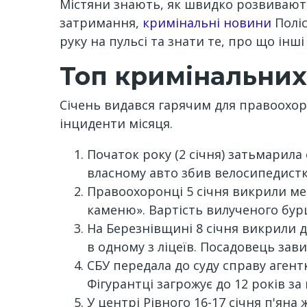
Містяни знають, як швидко розвиваютьс
затримання,
кримінальні новини
Поліс
руку на пульсі та знати те, про що інші
Топ кримінальних 
Січень видався гарячим для правоохор
інциденти місяця.
Початок року (2 січня) затьмарила
власному авто збив велосипедистку
Правоохоронці 5 січня викрили ме
каменю». Вартість вилученого бур
На Березнівщині 8 січня викрили д
в одному з ліцеїв. Посадовець зав
СБУ передала до суду справу агент
Фігурантці загрожує до 12 років за
У центрі Рівного 16-17 січня п'яна