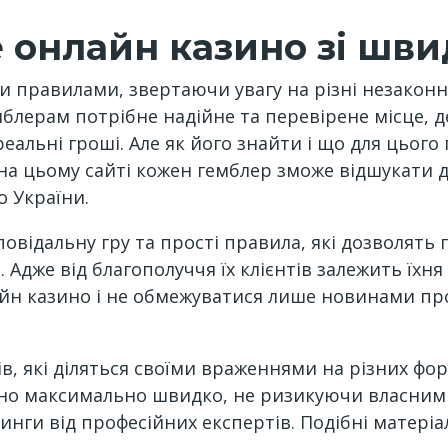
е онлайн казино зі ш
правилами, звертаючи увагу на різні незаконні т
лерам потрібне надійне та перевірене місце, 
альні гроші. Але як його знайти і що для цього 
 на цьому сайті кожен гемблер зможе відшукати д
 України.
овідальну гру та прості правила, які дозволять 
Адже від благополуччя їх клієнтів залежить їхня 
айн казино і не обмежуватися лише новинами пр
в, які діляться своїми враженнями на різних фо
зино максимально швидко, не ризикуючи власни
инги від професійних експертів. Подібні матері