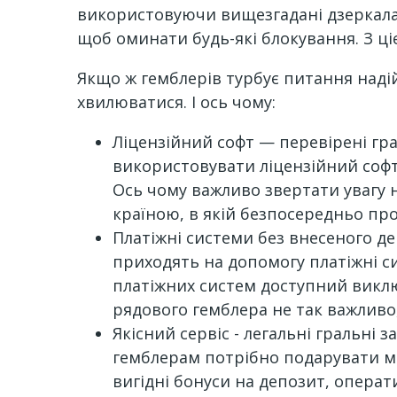
використовуючи вищезгадані дзеркала.
щоб оминати будь-які блокування. З ці
Якщо ж гемблерів турбує питання надій
хвилюватися. І ось чому:
Ліцензійний софт — перевірені гра
використовувати ліцензійний софт
Ось чому важливо звертати увагу на
країною, в якій безпосередньо пр
Платіжні системи без внесеного де
приходять на допомогу платіжні 
платіжних систем доступний виклю
рядового гемблера не так важливо,
Якісний сервіс - легальні гральні з
гемблерам потрібно подарувати ма
вигідні бонуси на депозит, операт