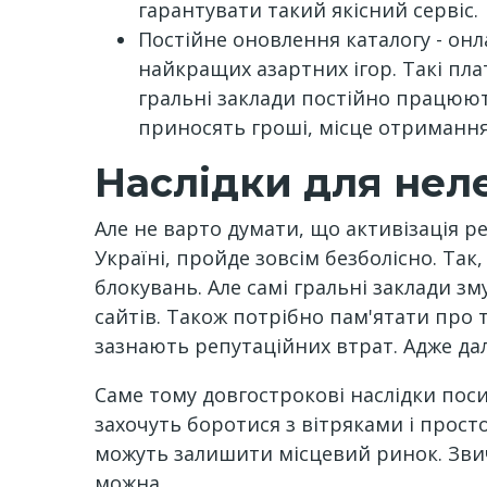
гарантувати такий якісний сервіс.
Постійне оновлення каталогу - он
найкращих азартних ігор. Такі пл
гральні заклади постійно працюют
приносять гроші, місце отримання л
Наслідки для нел
Але не варто думати, що активізація р
Україні, пройде зовсім безболісно. Та
блокувань. Але самі гральні заклади з
сайтів. Також потрібно пам'ятати про 
зазнають репутаційних втрат. Адже да
Саме тому довгострокові наслідки по
захочуть боротися з вітряками і прост
можуть залишити місцевий ринок. Звич
можна.