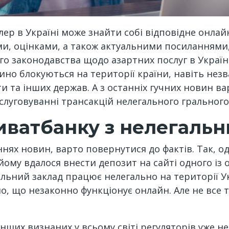
ер в Україні може знайти собі відповідне онла
, оцінками, а також актуальними посиланнями, 
ного законодавства щодо азартних послуг в Україні
ино блокуються на території країни, навіть не
ти та інших держав. А з останніх гучних новин ва
слуговуванні трансакцій нелегального грального
риватбанку з нелегаль
нях новин, варто повернутися до фактів. Так, од
 йому вдалося внести депозит на сайті одного і
гральний заклад працює нелегально на території У
но, що незаконно функціонує онлайн. Але не все 
інших визнаних у всьому світі регуляторів уже н