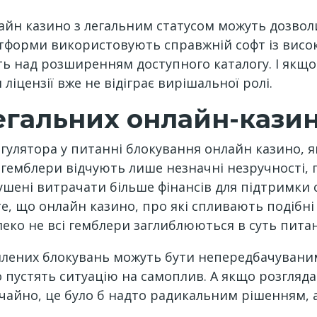
лайн казино з легальним статусом можуть дозво
атформи використовують справжній софт із висок
ь над розширенням доступного каталогу. І якщо
іцензії вже не відіграє вирішальної ролі.
егальних онлайн-казин
егулятора у питанні блокування онлайн казино, я
к, гемблери відчують лише незначні незручності,
мушені витрачати більше фінансів для підтримки 
те, що онлайн казино, про які спливають подібн
леко не всі гемблери заглиблюються в суть пита
силених блокувань можуть бути непередбачувани
о пустять ситуацію на самоплив. А якщо розгляд
айно, це було б надто радикальним рішенням, 