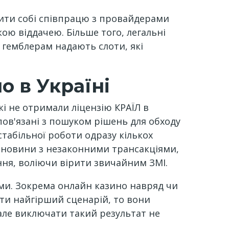
лити собі співпрацю з провайдерами
ою віддачею. Більше того, легальні
 гемблерам надають слоти, які
о в Україні
кі не отримали ліцензію КРАЇЛ в
 пов'язані з пошуком рішень для обходу
стабільної роботи одразу кількох
і новини з незаконними трансакціями,
ння, воліючи вірити звичайним ЗМІ.
ми. Зокрема онлайн казино навряд чи
ати найгірший сценарій, то вони
але виключати такий результат не