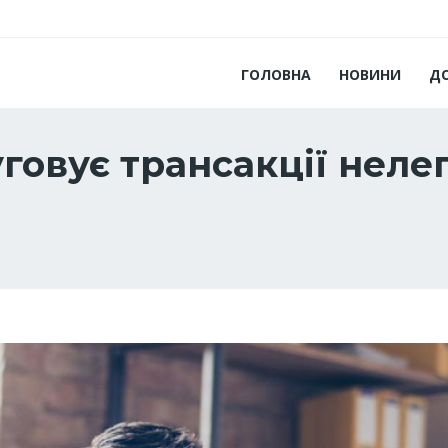
ГОЛОВНА
НОВИНИ
Д
говує трансакції неле