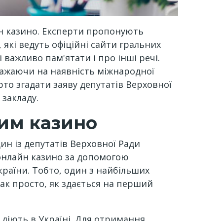
йн казино. Експерти пропонують
які ведуть офіційні сайти гральних
 важливо пам'ятати і про інші речі.
зважаючи на наявність міжнародної
рто згадати заяву депутатів Верховної
 закладу.
ним казино
ин із депутатів Верховної Ради
з онлайн казино за допомогою
країни. Тобто, один з найбільших
так просто, як здається на перший
е діють в Україні. Для отримання