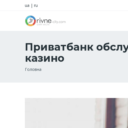
ua
|
ru
Приватбанк обслу
казино
Рядок
Головна
навіґації