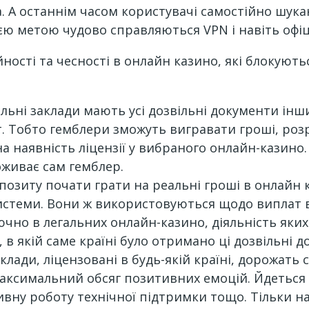
 А останнім часом користувачі самостійно шукаю
єю метою чудово справляються VPN і навіть офіц
ності та чесності в онлайн казино, які блокують
льні заклади мають усі дозвільні документи інши
. Тобто гемблери зможуть вигравати гроші, роз
 наявність ліцензії у вибраного онлайн-казино. 
оживає сам гемблер.
позиту почати грати на реальні гроші в онлайн 
системи. Вони ж використовуються щодо виплат 
чно в легальних онлайн-казино, діяльність яких
 в якій саме країні було отримано ці дозвільні 
аклади, ліцензовані в будь-якій країні, дорожать
ксимальний обсяг позитивних емоцій. Йдеться н
ивну роботу технічної підтримки тощо. Тільки н