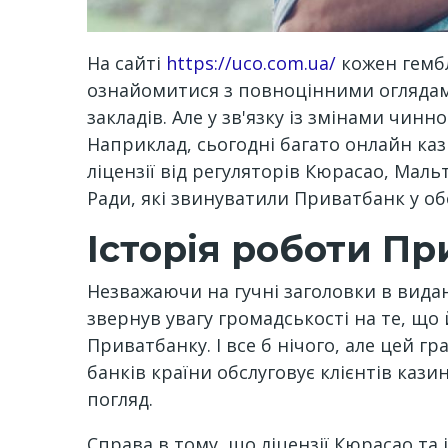
На сайті
https://uco.com.ua/
кожен гембл
ознайомитися з повноцінними оглядами
закладів. Але у зв'язку із змінами чин
Наприклад, сьогодні багато онлайн каз
ліцензії від регуляторів Кюрасао, Маль
Ради, які звинуватили Приватбанк у об
Історія роботи П
Незважаючи на гучні заголовки в видан
звернув увагу громадськості на те, що
Приватбанку. І все б нічого, але цей 
банків країни обслуговує клієнтів кази
погляд.
Справа в тому, що ліцензії Кюрасао та 