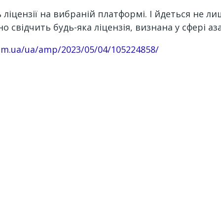
 ліцензії на вибраній платформі. І йдеться не л
о свідчить будь-яка ліцензія, визнана у сфері аз
om.
ua/ua/amp/2023/05/04/
105224858/