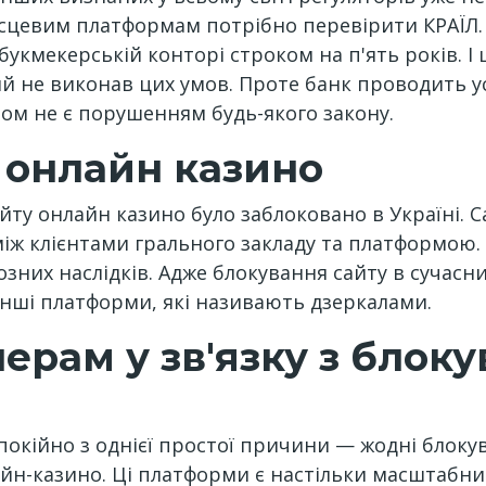
сцевим платформам потрібно перевірити КРАЇЛ. Т
букмекерській конторі строком на п'ять років. 
ий не виконав цих умов. Проте банк проводить у
том не є порушенням будь-якого закону.
 онлайн казино
айту онлайн казино було заблоковано в Україні. 
іж клієнтами грального закладу та платформою.
зних наслідків. Адже блокування сайту в сучасн
нші платформи, які називають дзеркалами.
ерам у зв'язку з блок
окійно з однієї простої причини — жодні блоку
н-казино. Ці платформи є настільки масштабними