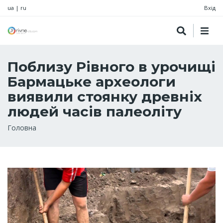
ua
|
ru
Вхід
Поблизу Рівного в урочищі
Бармацьке археологи
виявили стоянку древніх
людей часів палеоліту
Рядок
Головна
навіґації