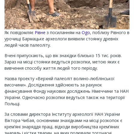
Як повідомляє
Рівне
з посиланням на
Ogo
, поблизу Рівного в
урочищі Бармацьке археологи виявили стоянку древніх
людей часів палеоліту.
Вчені припускають, що вік знахідки близько 15 тис. років.
Зараз на місці стоянки ведуться розкопки, метою яких є
вивчення способу життя людей того періоду.
Назва проекту «Верхній палеоліт волино-люблінської
височини». Дослідження здійснюють за рахунок
фінансування Фонду наукових досліджень Німеччини та НАН
України. Одночасно розкопки ведуться також на території
Польщі.
За словами директора Інституту археології НАН України
Віктора Чибая, основними знахідками на місці розкопок є
крем’яні знаряддя праці, відходи виробництва крем’яних
знарядь і кістки тварин, на яких полювали тогочасні