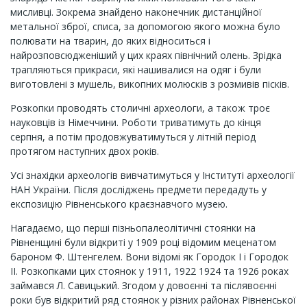
мисливці. Зокрема знайдено наконечник дистанційної
метальної зброї, списа, за допомогою якого можна було
полювати на тварин, до яких відноситься і
найрозповсюдженіший у цих краях північний олень. Зрідка
трапляються прикраси, які нашивалися на одяг і були
виготовлені з мушель, викопних молюсків з розмивів пісків.
Розкопки проводять столичні археологи, а також троє
науковців із Німеччини. Роботи триватимуть до кінця
серпня, а потім продовжуватимуться у літній період
протягом наступних двох років.
Усі знахідки археологів вивчатимуться у Інституті археології
НАН України. Після досліджень предмети передадуть у
експозицію Рівненського краєзнавчого музею.
Нагадаємо, що перші пізньопалеолітичні стоянки на
Рівненщині були відкриті у 1909 році відомим меценатом
бароном Ф. Штенгелем. Вони відомі як Городок I і Городок
II. Розкопками цих стоянок у 1911, 1922 1924 та 1926 роках
займався Л. Савицький. Згодом у довоєнні та післявоєнні
роки був відкритий ряд стоянок у різних районах Рівненської