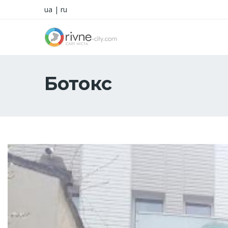
ua
|
ru
Ботокс