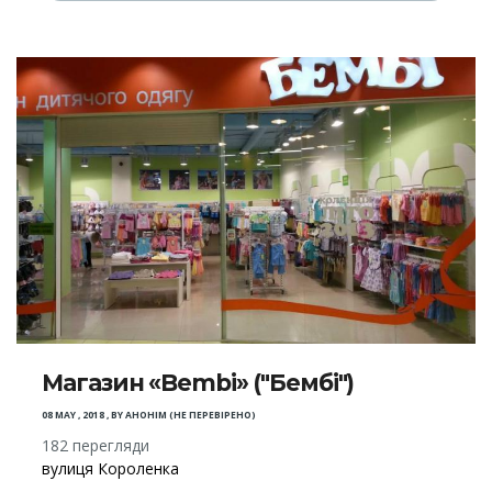
Магазин «Bembi» ("Бембі")
08 MAY , 2018
,
BY
АНОНІМ (НЕ ПЕРЕВІРЕНО)
182 перегляди
вулиця Короленка