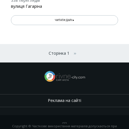
338 переглядів
вулиця Гагаріна
ЧИТАТИ ДАЛІ
Розбивка
на
Сторінка 1
››
Наступна сторінка
сторінки
Реклама на сайті
.
,
.
,
.
Copyright © Часткове використання матеріалів допускається при