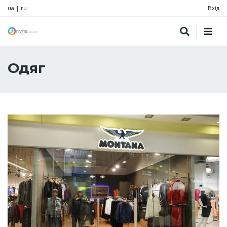
ua
|
ru
Вхід
Одяг