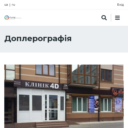
ua
|
ru
Вхід
Доплерографія