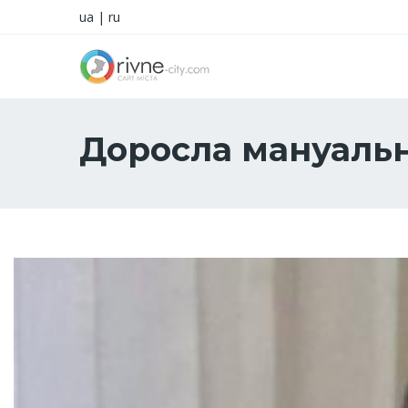
ua
|
ru
Доросла мануальн