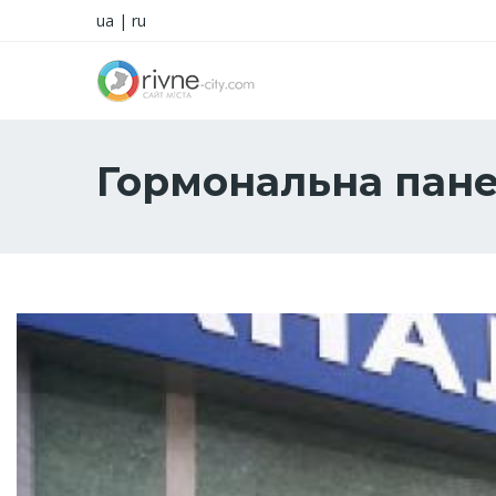
ua
|
ru
Гормональна пан