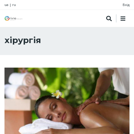
ua
|
ru
Вхід
хірургія