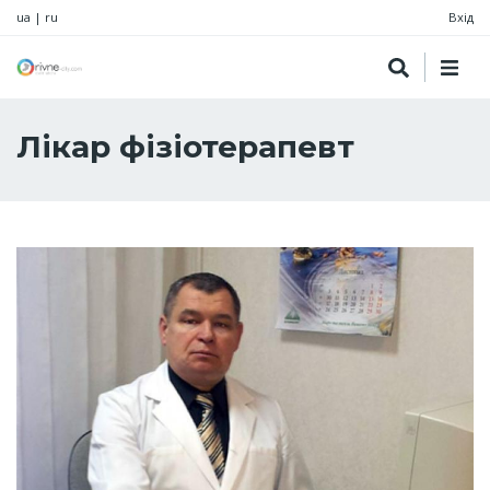
ua
|
ru
Вхід
Лікар фізіотерапевт