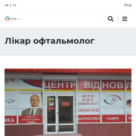
ua
|
ru
Вхід
Лікар офтальмолог