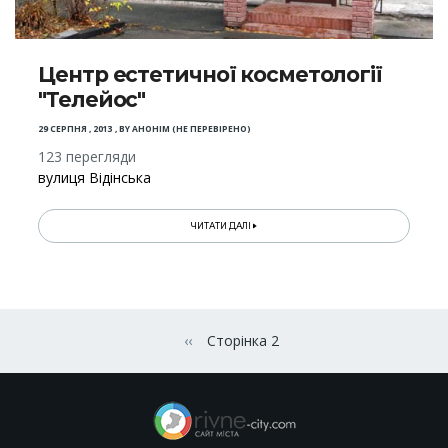
Центр естетичної косметології
"Телейос"
29 СЕРПНЯ , 2013
,
BY
АНОНІМ (НЕ ПЕРЕВІРЕНО)
123 перегляди
вулиця Відінська
ЧИТАТИ ДАЛІ
Розбивка
на
‹‹
Сторінка 2
Попередня сторінка
сторінки