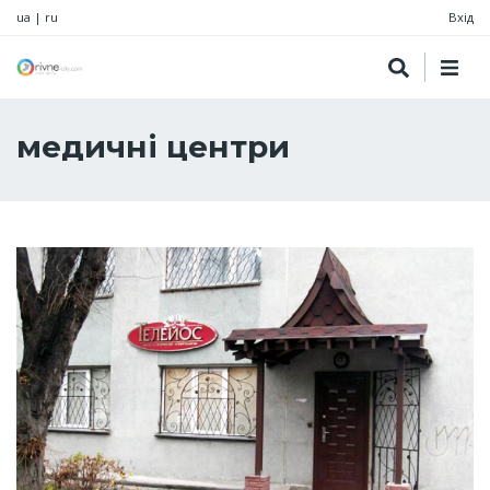
ua
|
ru
Вхід
медичні центри