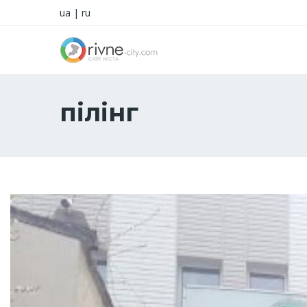
ua
|
ru
пілінг