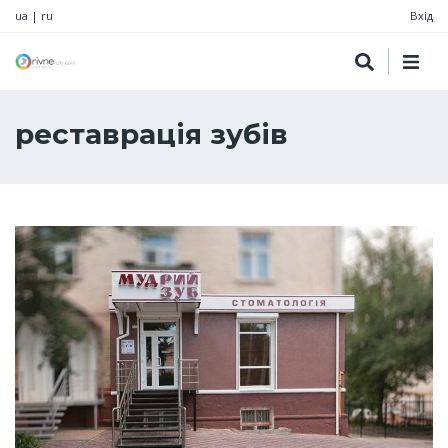
ua
|
ru
Вхід
реставрація зубів