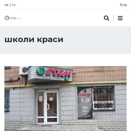
ua
|
ru
Вхід
школи краси