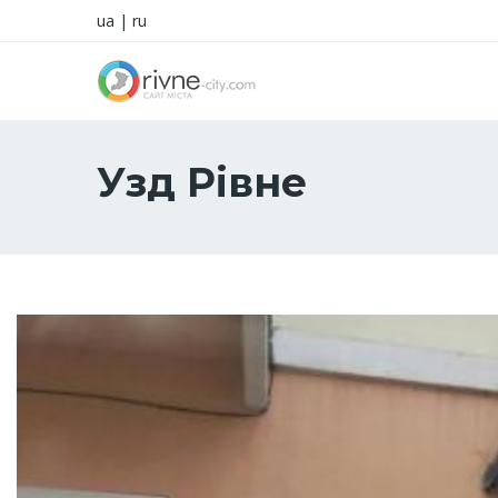
ua
|
ru
Узд Рівне