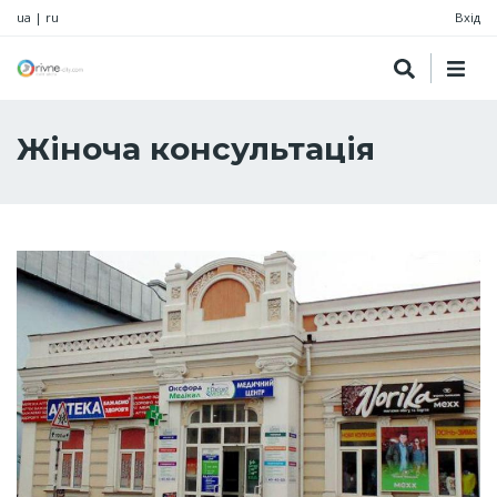
ua
|
ru
Вхід
Жіноча консультація