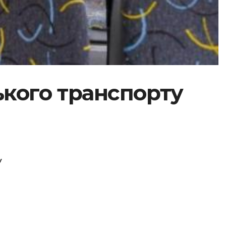
ького транспорту
У