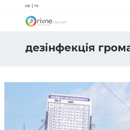
ua
|
ru
дезінфекція гром