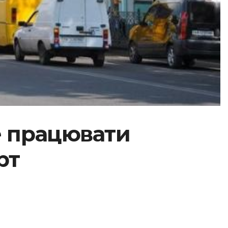
де працювати
рт