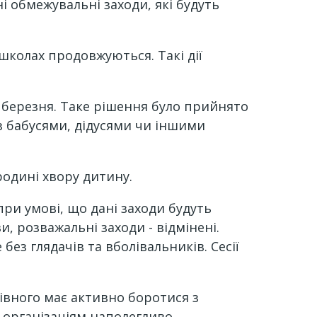
і обмежувальні заходи, які будуть
школах продовжуються. Такі дії
6 березня. Таке рішення було прийнято
з бабусями, дідусями чи іншими
родині хвору дитину.
ри умові, що дані заходи будуть
 розважальні заходи - відмінені.
ез глядачів та вболівальників. Сесії
Рівного має активно боротися з
 організаціям наполегливо