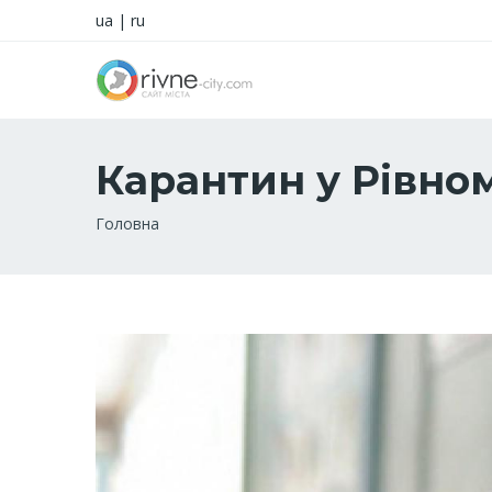
ua
|
ru
Карантин у Рівно
Рядок
Головна
навіґації