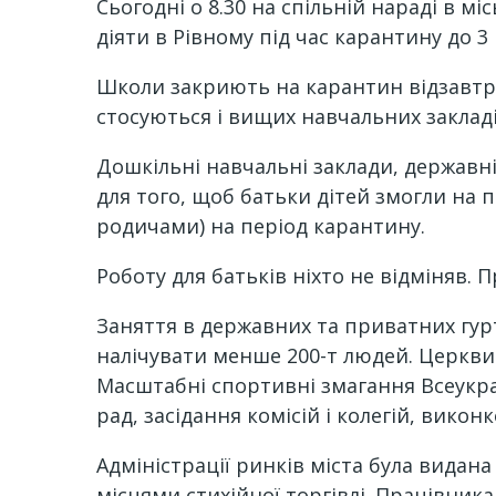
Сьогодні о 8.30 на спільній нараді в м
діяти в Рівному під час карантину до 3 
Школи закриють на карантин відзавтра,
стосуються і вищих навчальних закладів
Дошкільні навчальні заклади, державні
для того, щоб батьки дітей змогли на 
родичами) на період карантину.
Роботу для батьків ніхто не відміняв. 
Заняття в державних та приватних гур
налічувати менше 200-т людей. Церкви 
Масштабні спортивні змагання Всеукраї
рад, засідання комісій і колегій, вико
Адміністрації ринків міста була видана
місцями стихійної торгівлі. Працівни