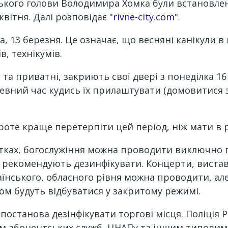
іського голови Володимира Хомка були встановлен
квітня. Далі розповідає "
rivne-city.com
".
 13 березня. Це означає, що весняні канікули в 
, технікумів.
 та приватні, закриють свої двері з понеділка 1
певний час кудись їх прилаштувати (домовитися 
Проте краще перетерпіти цей період, ніж мати в 
тках, богослужіння можна проводити виключно п
рекомендують дезинфікувати. Концерти, вистави,
нського, обласного рівня можна проводити, але б
нком будуть відбуватися у закритому режимі.
 постанова дезінфікувати торгові місця. Поліція 
кам абонентських служб, ЦНАПу та іншим типовим