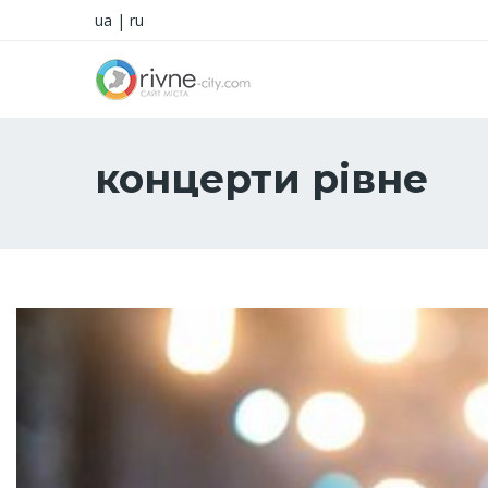
ua
|
ru
концерти рівне