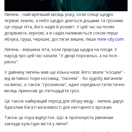
Липень - найгарячіший місяць року, коли сонце щедро
зігріває землю, а небо щедро ділиться дощами та грозами.
Це серце літа, його надія й розквіт. У цей час на полях
дозрівають зернові, а в садах наливаються соком перші
яблука, груші, черешні, достигає вишня, пише
rivne-city.com
.
Липень - вершина літа, коли природа щедра на плоди. У
народі про цей час казали: "У дворі порожньо, а на полі -
рясно".
У давнину липень мав ще кілька назв: його звали "косцем" -
від активної пори косовиці, "паснем" - бо худобу виганяли
на випас, а також "грозником", адже середньостатистично
місяць приносив до п’ятнадцяти гроз.
Це також найкращий період для збору меду - липень дарує
бджолам багаті можливості для нектарного врожаю.
Також це пора відпусток. Що ж пропонують рівнянам
заклади культури міста у липні?