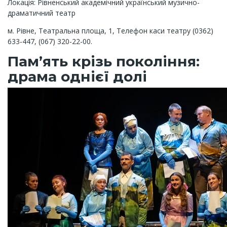
Локація: Рівненський академічний український музично-
драматичний театр
м. Рівне, Театральна площа, 1, Телефон каси театру (0362)
633-447, (067) 320-22-00.
Пам’ять крізь покоління:
драма однієї долі