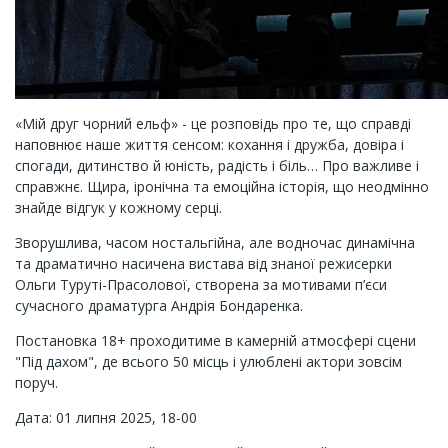
«Мій друг чорний ельф» - це розповідь про те, що справді
наповнює наше життя сенсом: кохання і дружба, довіра і
спогади, дитинство й юність, радість і біль… Про важливе і
справжнє. Щира, іронічна та емоційна історія, що неодмінно
знайде відгук у кожному серці.
Зворушлива, часом ностальгійна, але водночас динамічна
та драматично насичена вистава від знаної режисерки
Ольги Туруті-Прасолової, створена за мотивами п’єси
сучасного драматурга Андрія Бондаренка.
Постановка 18+ проходитиме в камерній атмосфері сцени
"Під дахом", де всього 50 місць і улюблені актори зовсім
поруч.
Дата: 01 липня 2025, 18-00