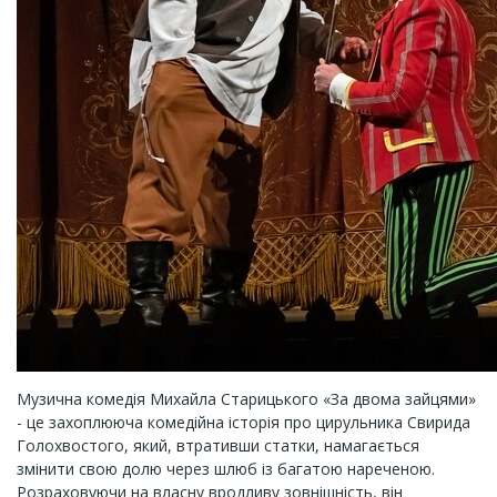
Музична комедія Михайла Старицького «За двома зайцями»
- це захоплююча комедійна історія про цирульника Свирида
Голохвостого, який, втративши статки, намагається
змінити свою долю через шлюб із багатою нареченою.
Розраховуючи на власну вродливу зовнішність, він