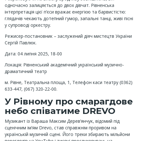
одночасно залицяється до двох дівчат. Рівненська
інтерпретація цієї п’єси вражає енергією та барвистістю:
глядачів чекають дотепний гумор, запальні танці, живі пісні
у супроводі оркестру.
Режисер-постановник – заслужений діяч мистецтв України
Сергій Павлюк.
Дата: 04 липня 2025, 18-00
Локація: Рівненський академічний український музично-
драматичний театр
м. Рівне, Театральна площа, 1, Телефон каси театру (0362)
633-447, (067) 320-22-00.
У Рівному про смарагдове
небо співатиме DREVO
Музикант із Вараша Максим Дерев’янчук, відомий під
сценічним ім’ям Drevo, став справжнім проривом на
українській музичній сцені. Його треки збирають мільйони
переглядів на YouTube і тисячі прослуховувань на