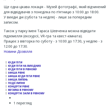
Ще одна цікава локація - Музей фотографії, який відчинений
для відвідувачів з понеділка по п’ятницю з 10:00 до 18:00.
У вихідні дні (субота та неділя) - лише за попереднім
записом.
Також у парку імені Тараса Шевченка можна відвідати
підземелля (екскурсії, VR-гра та квест-кімната).
Працює з вівторка по суботу - з 10:00 до 17:30, у неділю - з
12:00 до 17:30.
Channel
Новини Дозвілля
КУДИ ПІТИ
КУДИ ПІТИ НА ВИХІДНИХ
КУДИ ПІТИ В РІВНОМУ
АФІША РІВНЕ
АФІША КУДИ ПІТИ РІВНЕ
АФІША ЛИПЕНЬ
ПОДІЇ ЛИПНЯ
КОНЦЕРТИ РІВНЕ
МУЗИКА В РІВНОМУ
КОНЦЕРТНІ ЗАЛИ В РІВНОМУ
1 перегляд