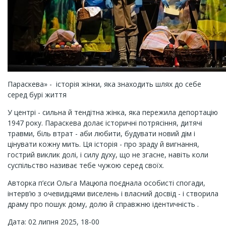
Параскева» - історія жінки, яка знаходить шлях до себе
серед бурі життя
У центрі - сильна й тендітна жінка, яка пережила депортацію
1947 року. Параскева долає історичні потрясіння, дитячі
травми, біль втрат - аби любити, будувати новий дім і
цінувати кожну мить. Ця історія - про зраду й вигнання,
гострий виклик долі, і силу духу, що не згасне, навіть коли
суспільство називає тебе чужою серед своїх.
Авторка п’єси Ольга Мацюпа поєднала особисті спогади,
інтерв’ю з очевидцями виселень і власний досвід - і створила
драму про пошук дому, долю й справжню ідентичність .
Дата: 02 липня 2025, 18-00