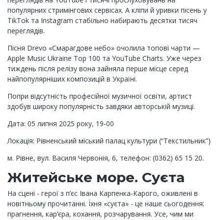
популярних стримінгових сервісах. А кліпи й уривки пісень у
TikTok та Instagram стабільно набирають десятки тисяч
переглядів.
Пісня Drevo «Смарагдове небо» очолила топові чарти —
Apple Music Ukraine Top 100 та YouTube Charts. Уже через
тиждень після релізу вона зайняла перше місце серед
найпопулярніших композицій в Україні.
Попри відсутність професійної музичної освіти, артист
здобув широку популярність завдяки авторській музиці.
Дата: 05 липня 2025 року, 19-00
Локація: Рівненський міський палац культури (“Текстильник”)
м. Рівне, вул. Василя Червонія, 6, телефон: (0362) 65 15 20.
Житейське море. Суєта
На сцені - герої з п’єс Івана Карпенка-Карого, оживлені в
новітньому прочитанні. Їхня «суєта» - це наше сьогодення:
прагнення, кар’єра, кохання, розчарування. Усе, чим ми