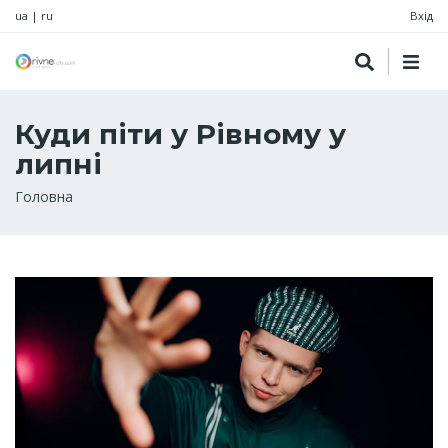
ua
|
ru
Вхід
Куди піти у Рівному у
липні
Рядок
Головна
навіґації