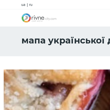
ua
|
ru
мапа української