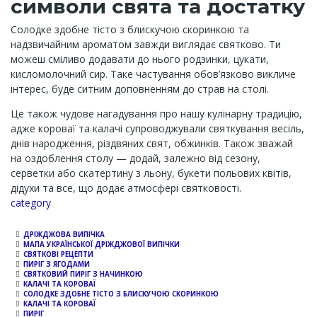
символи свята та достатку
Солодке здобне тісто з блискучою скоринкою та
надзвичайним ароматом завжди виглядає святково. Ти
можеш сміливо додавати до нього родзинки, цукати,
кисломолочний сир. Таке частування обов’язково викличе
інтерес, буде ситним доповненням до страв на столі.
Це також чудове нагадування про нашу кулінарну традицію,
адже короваї та калачі супроводжували святкування весіль,
днів народження, різдвяних свят, обжинків. Також зважай
на оздоблення столу — додай, залежно від сезону,
серветки або скатертину з льону, букети польових квітів,
дідухи та все, що додає атмосфері святковості.
Channel
category
ДРІЖДЖОВА ВИПІЧКА
МАПА УКРАЇНСЬКОЇ ДРІЖДЖОВОЇ ВИПІЧКИ
СВЯТКОВІ РЕЦЕПТИ
ПИРІГ З ЯГОДАМИ
СВЯТКОВИЙ ПИРІГ З НАЧИНКОЮ
КАЛАЧІ ТА КОРОВАЇ
СОЛОДКЕ ЗДОБНЕ ТІСТО З БЛИСКУЧОЮ СКОРИНКОЮ
КАЛАЧІ ТА КОРОВАЇ
ПИРІГ