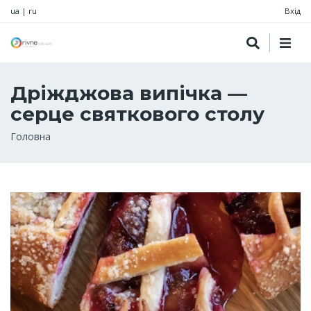
ua
|
ru
Вхід
Дріжджова випічка —
серце святкового столу
Рядок
Головна
навіґації