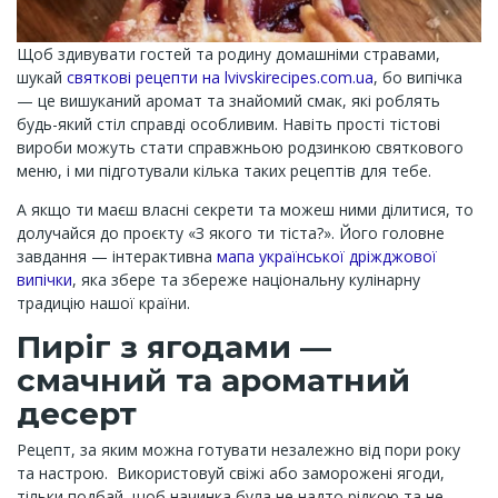
Щоб здивувати гостей та родину домашніми стравами,
шукай
святкові рецепти на lvivskirecipes.com.ua
, бо випічка
— це вишуканий аромат та знайомий смак, які роблять
будь-який стіл справді особливим. Навіть прості тістові
вироби можуть стати справжньою родзинкою святкового
меню, і ми підготували кілька таких рецептів для тебе.
А якщо ти маєш власні секрети та можеш ними ділитися, то
долучайся до проєкту «З якого ти тіста?». Його головне
завдання — інтерактивна
мапа української дріжджової
випічки
, яка збере та збереже національну кулінарну
традицію нашої країни.
Пиріг з ягодами —
смачний та ароматний
десерт
Рецепт, за яким можна готувати незалежно від пори року
та настрою. Використовуй свіжі або заморожені ягоди,
тільки подбай, щоб начинка була не надто рідкою та не