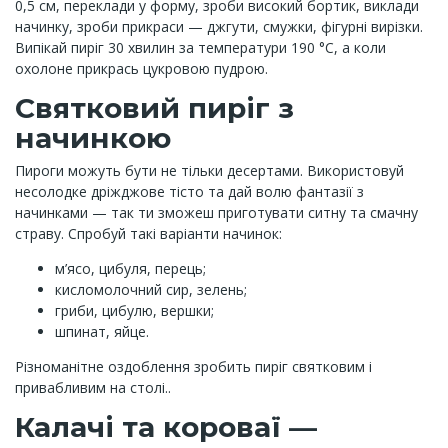
0,5 см, переклади у форму, зроби високий бортик, виклади
начинку, зроби прикраси — джгути, смужки, фігурні вирізки.
Випікай пиріг 30 хвилин за температури 190 °C, а коли
охолоне прикрась цукровою пудрою.
Святковий пиріг з
начинкою
Пироги можуть бути не тільки десертами. Використовуй
несолодке дріжджове тісто та дай волю фантазії з
начинками — так ти зможеш приготувати ситну та смачну
страву. Спробуй такі варіанти начинок:
м’ясо, цибуля, перець;
кисломолочний сир, зелень;
гриби, цибулю, вершки;
шпинат, яйце.
Різноманітне оздоблення зробить пиріг святковим і
привабливим на столі..
Калачі та короваї —