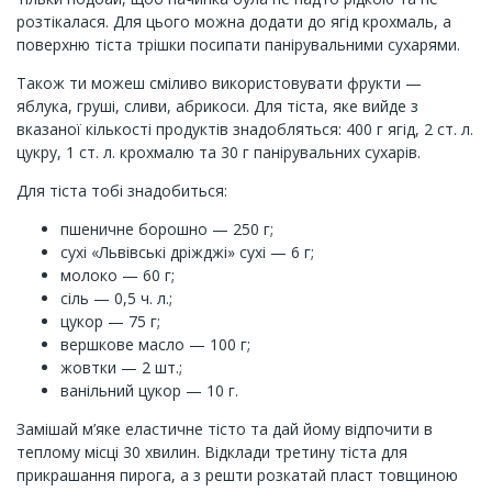
розтікалася. Для цього можна додати до ягід крохмаль, а
поверхню тіста трішки посипати панірувальними сухарями.
Також ти можеш сміливо використовувати фрукти —
яблука, груші, сливи, абрикоси. Для тіста, яке вийде з
вказаної кількості продуктів знадобляться: 400 г ягід, 2 ст. л.
цукру, 1 ст. л. крохмалю та 30 г панірувальних сухарів.
Для тіста тобі знадобиться:
пшеничне борошно — 250 г;
сухі «Львівські дріжджі» сухі — 6 г;
молоко — 60 г;
сіль — 0,5 ч. л.;
цукор — 75 г;
вершкове масло — 100 г;
жовтки — 2 шт.;
ванільний цукор — 10 г.
Замішай м’яке еластичне тісто та дай йому відпочити в
теплому місці 30 хвилин. Відклади третину тіста для
прикрашання пирога, а з решти розкатай пласт товщиною