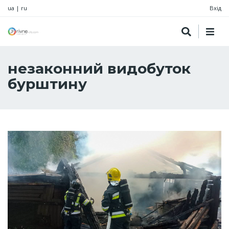
ua
|
ru
Вхід
незаконний видобуток
бурштину