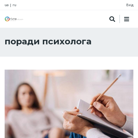
ua
|
ru
Вхід
поради психолога