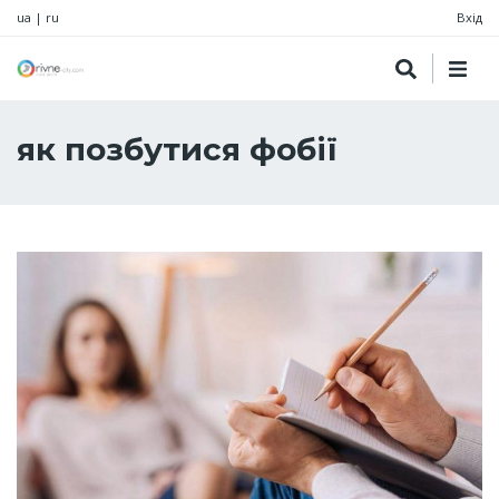
ua
|
ru
Вхід
як позбутися фобії